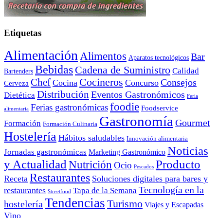
Etiquetas
Alimentación
Alimentos
Bar
Aparatos tecnológicos
Bebidas
Cadena de Suministro
Calidad
Bartenders
Cocineros
Chef
Consejos
Cocina
Concurso
Cerveza
Distribución
Eventos Gastronómicos
Dietética
Feria
foodie
Ferias gastronómicas
Foodservice
alimentaria
Gastronomía
Gourmet
Formación
Formación Culinaria
Hostelería
Hábitos saludables
Innovación alimentaria
Noticias
Jornadas gastronómicas
Marketing Gastronómico
y Actualidad
Producto
Nutrición
Ocio
Pescados
Restaurantes
Receta
Soluciones digitales para bares y
Tecnología en la
restaurantes
Tapa de la Semana
Streetfood
Tendencias
Turismo
hostelería
Viajes y Escapadas
Vino