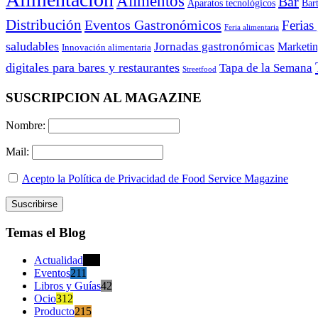
Alimentos
Bar
Aparatos tecnológicos
Bar
Distribución
Eventos Gastronómicos
Ferias
Feria alimentaria
saludables
Jornadas gastronómicas
Marketi
Innovación alimentaria
digitales para bares y restaurantes
Tapa de la Semana
Streetfood
SUSCRIPCION AL MAGAZINE
Nombre:
Mail:
Acepto la Política de Privacidad de Food Service Magazine
Temas el Blog
Actualidad
470
Eventos
211
Libros y Guías
42
Ocio
312
Producto
215