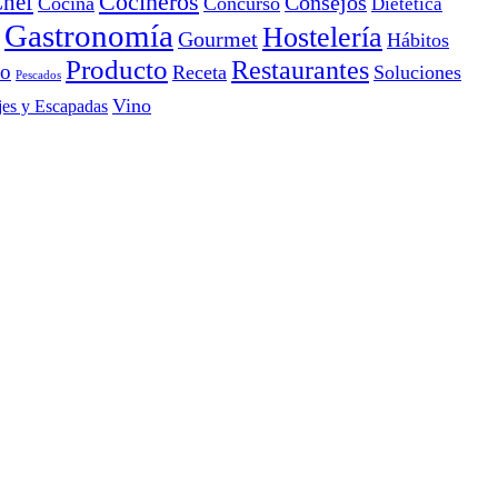
Cocineros
hef
Consejos
Cocina
Concurso
Dietética
Gastronomía
Hostelería
Gourmet
Hábitos
Producto
Restaurantes
io
Receta
Soluciones
Pescados
Vino
jes y Escapadas