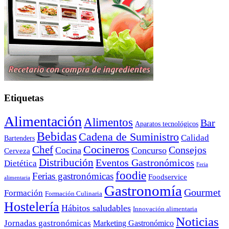
Etiquetas
Alimentación
Alimentos
Bar
Aparatos tecnológicos
Bebidas
Cadena de Suministro
Calidad
Bartenders
Cocineros
Chef
Consejos
Cocina
Concurso
Cerveza
Distribución
Eventos Gastronómicos
Dietética
Feria
foodie
Ferias gastronómicas
Foodservice
alimentaria
Gastronomía
Gourmet
Formación
Formación Culinaria
Hostelería
Hábitos saludables
Innovación alimentaria
Noticias
Jornadas gastronómicas
Marketing Gastronómico