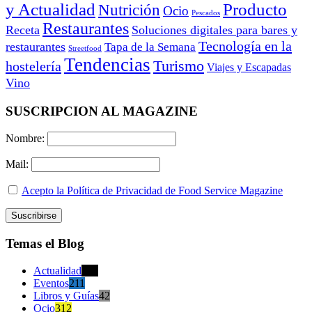
y Actualidad
Producto
Nutrición
Ocio
Pescados
Restaurantes
Receta
Soluciones digitales para bares y
Tecnología en la
restaurantes
Tapa de la Semana
Streetfood
Tendencias
Turismo
hostelería
Viajes y Escapadas
Vino
SUSCRIPCION AL MAGAZINE
Nombre:
Mail:
Acepto la Política de Privacidad de Food Service Magazine
Temas el Blog
Actualidad
470
Eventos
211
Libros y Guías
42
Ocio
312