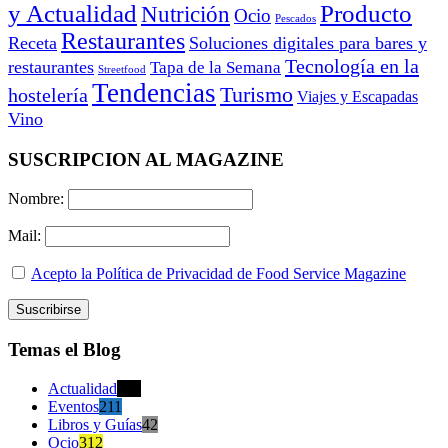
y Actualidad
Producto
Nutrición
Ocio
Pescados
Restaurantes
Receta
Soluciones digitales para bares y
Tecnología en la
restaurantes
Tapa de la Semana
Streetfood
Tendencias
Turismo
hostelería
Viajes y Escapadas
Vino
SUSCRIPCION AL MAGAZINE
Nombre:
Mail:
Acepto la Política de Privacidad de Food Service Magazine
Temas el Blog
Actualidad
470
Eventos
211
Libros y Guías
42
Ocio
312