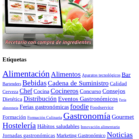
Etiquetas
Alimentación
Alimentos
Bar
Aparatos tecnológicos
Bebidas
Cadena de Suministro
Calidad
Bartenders
Cocineros
Chef
Consejos
Cocina
Concurso
Cerveza
Distribución
Eventos Gastronómicos
Dietética
Feria
foodie
Ferias gastronómicas
Foodservice
alimentaria
Gastronomía
Gourmet
Formación
Formación Culinaria
Hostelería
Hábitos saludables
Innovación alimentaria
Noticias
Jornadas gastronómicas
Marketing Gastronómico