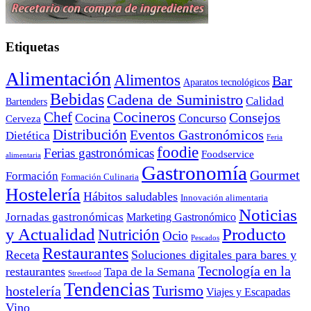
Etiquetas
Alimentación
Alimentos
Bar
Aparatos tecnológicos
Bebidas
Cadena de Suministro
Calidad
Bartenders
Cocineros
Chef
Consejos
Cocina
Concurso
Cerveza
Distribución
Eventos Gastronómicos
Dietética
Feria
foodie
Ferias gastronómicas
Foodservice
alimentaria
Gastronomía
Gourmet
Formación
Formación Culinaria
Hostelería
Hábitos saludables
Innovación alimentaria
Noticias
Jornadas gastronómicas
Marketing Gastronómico
y Actualidad
Producto
Nutrición
Ocio
Pescados
Restaurantes
Receta
Soluciones digitales para bares y
Tecnología en la
restaurantes
Tapa de la Semana
Streetfood
Tendencias
Turismo
hostelería
Viajes y Escapadas
Vino