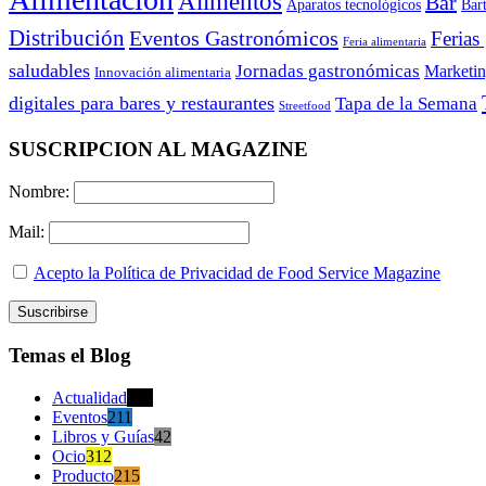
Alimentos
Bar
Aparatos tecnológicos
Bar
Distribución
Eventos Gastronómicos
Ferias
Feria alimentaria
saludables
Jornadas gastronómicas
Marketi
Innovación alimentaria
digitales para bares y restaurantes
Tapa de la Semana
Streetfood
SUSCRIPCION AL MAGAZINE
Nombre:
Mail:
Acepto la Política de Privacidad de Food Service Magazine
Temas el Blog
Actualidad
470
Eventos
211
Libros y Guías
42
Ocio
312
Producto
215