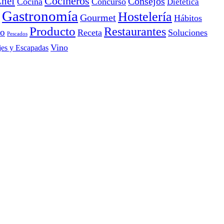
Cocineros
hef
Consejos
Cocina
Concurso
Dietética
Gastronomía
Hostelería
Gourmet
Hábitos
Producto
Restaurantes
io
Receta
Soluciones
Pescados
Vino
jes y Escapadas