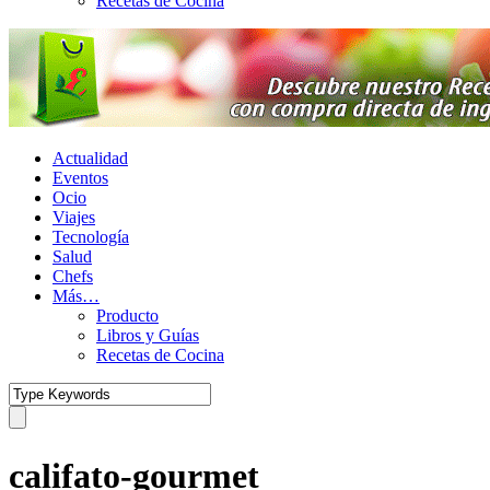
Recetas de Cocina
Actualidad
Eventos
Ocio
Viajes
Tecnología
Salud
Chefs
Más…
Producto
Libros y Guías
Recetas de Cocina
califato-gourmet