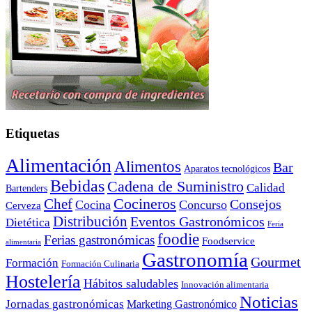
Etiquetas
Alimentación
Alimentos
Bar
Aparatos tecnológicos
Bebidas
Cadena de Suministro
Calidad
Bartenders
Cocineros
Chef
Consejos
Cocina
Concurso
Cerveza
Distribución
Eventos Gastronómicos
Dietética
Feria
foodie
Ferias gastronómicas
Foodservice
alimentaria
Gastronomía
Gourmet
Formación
Formación Culinaria
Hostelería
Hábitos saludables
Innovación alimentaria
Noticias
Jornadas gastronómicas
Marketing Gastronómico