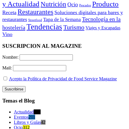
y Actualidad
Producto
Nutrición
Ocio
Pescados
Restaurantes
Receta
Soluciones digitales para bares y
Tecnología en la
restaurantes
Tapa de la Semana
Streetfood
Tendencias
Turismo
hostelería
Viajes y Escapadas
Vino
SUSCRIPCION AL MAGAZINE
Nombre:
Mail:
Acepto la Política de Privacidad de Food Service Magazine
Temas el Blog
Actualidad
470
Eventos
211
Libros y Guías
42
Ocio
312