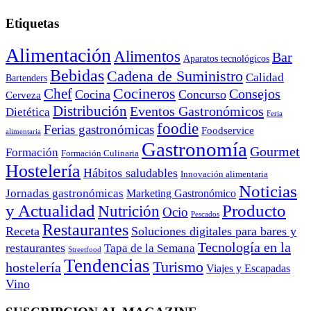
Etiquetas
Alimentación
Alimentos
Bar
Aparatos tecnológicos
Bebidas
Cadena de Suministro
Calidad
Bartenders
Cocineros
Chef
Consejos
Cocina
Concurso
Cerveza
Distribución
Eventos Gastronómicos
Dietética
Feria
foodie
Ferias gastronómicas
Foodservice
alimentaria
Gastronomía
Gourmet
Formación
Formación Culinaria
Hostelería
Hábitos saludables
Innovación alimentaria
Noticias
Jornadas gastronómicas
Marketing Gastronómico
y Actualidad
Producto
Nutrición
Ocio
Pescados
Restaurantes
Receta
Soluciones digitales para bares y
Tecnología en la
restaurantes
Tapa de la Semana
Streetfood
Tendencias
Turismo
hostelería
Viajes y Escapadas
Vino