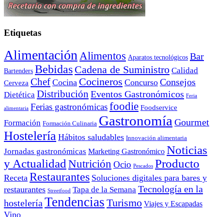
Etiquetas
Alimentación
Alimentos
Bar
Aparatos tecnológicos
Bebidas
Cadena de Suministro
Calidad
Bartenders
Cocineros
Chef
Consejos
Cocina
Concurso
Cerveza
Distribución
Eventos Gastronómicos
Dietética
Feria
foodie
Ferias gastronómicas
Foodservice
alimentaria
Gastronomía
Gourmet
Formación
Formación Culinaria
Hostelería
Hábitos saludables
Innovación alimentaria
Noticias
Jornadas gastronómicas
Marketing Gastronómico
y Actualidad
Producto
Nutrición
Ocio
Pescados
Restaurantes
Receta
Soluciones digitales para bares y
Tecnología en la
restaurantes
Tapa de la Semana
Streetfood
Tendencias
Turismo
hostelería
Viajes y Escapadas
Vino