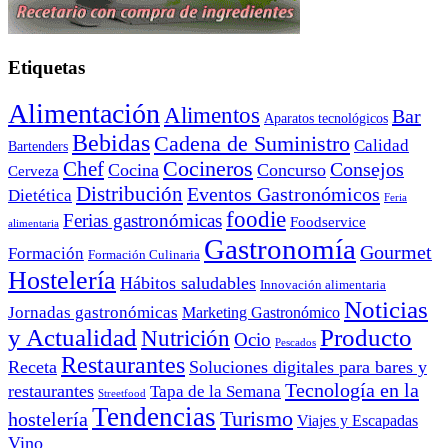
Etiquetas
Alimentación
Alimentos
Bar
Aparatos tecnológicos
Bebidas
Cadena de Suministro
Calidad
Bartenders
Cocineros
Chef
Consejos
Cocina
Concurso
Cerveza
Distribución
Eventos Gastronómicos
Dietética
Feria
foodie
Ferias gastronómicas
Foodservice
alimentaria
Gastronomía
Gourmet
Formación
Formación Culinaria
Hostelería
Hábitos saludables
Innovación alimentaria
Noticias
Jornadas gastronómicas
Marketing Gastronómico
y Actualidad
Producto
Nutrición
Ocio
Pescados
Restaurantes
Receta
Soluciones digitales para bares y
Tecnología en la
restaurantes
Tapa de la Semana
Streetfood
Tendencias
Turismo
hostelería
Viajes y Escapadas
Vino