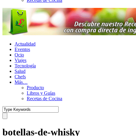
Recetas de Cocina
Actualidad
Eventos
Ocio
Viajes
Tecnología
Salud
Chefs
Más…
Producto
Libros y Guías
Recetas de Cocina
botellas-de-whisky