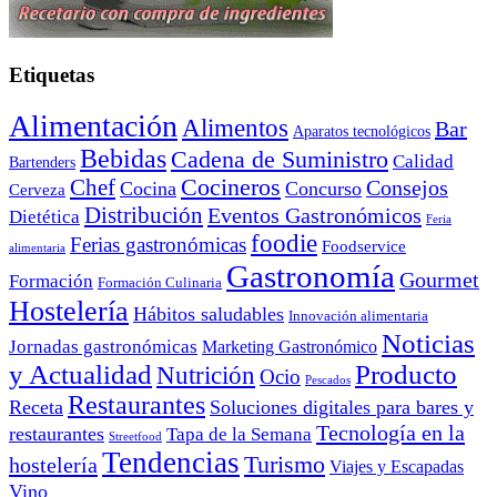
Etiquetas
Alimentación
Alimentos
Bar
Aparatos tecnológicos
Bebidas
Cadena de Suministro
Calidad
Bartenders
Cocineros
Chef
Consejos
Cocina
Concurso
Cerveza
Distribución
Eventos Gastronómicos
Dietética
Feria
foodie
Ferias gastronómicas
Foodservice
alimentaria
Gastronomía
Gourmet
Formación
Formación Culinaria
Hostelería
Hábitos saludables
Innovación alimentaria
Noticias
Jornadas gastronómicas
Marketing Gastronómico
y Actualidad
Producto
Nutrición
Ocio
Pescados
Restaurantes
Receta
Soluciones digitales para bares y
Tecnología en la
restaurantes
Tapa de la Semana
Streetfood
Tendencias
Turismo
hostelería
Viajes y Escapadas
Vino