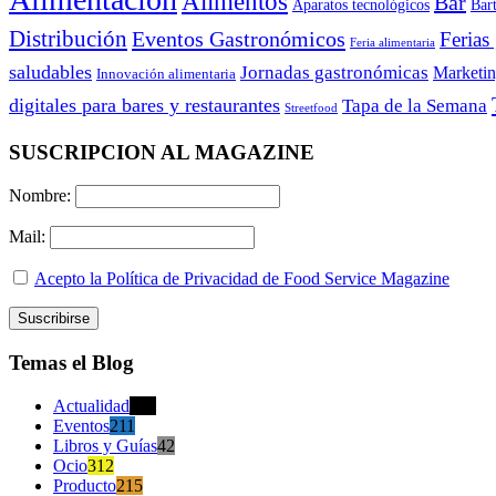
Alimentos
Bar
Aparatos tecnológicos
Bar
Distribución
Eventos Gastronómicos
Ferias
Feria alimentaria
saludables
Jornadas gastronómicas
Marketi
Innovación alimentaria
digitales para bares y restaurantes
Tapa de la Semana
Streetfood
SUSCRIPCION AL MAGAZINE
Nombre:
Mail:
Acepto la Política de Privacidad de Food Service Magazine
Temas el Blog
Actualidad
470
Eventos
211
Libros y Guías
42
Ocio
312
Producto
215