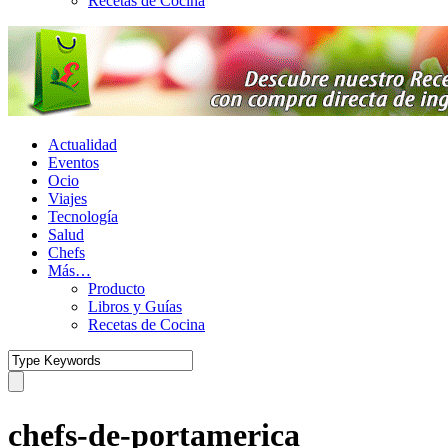
Recetas de Cocina
Actualidad
Eventos
Ocio
Viajes
Tecnología
Salud
Chefs
Más…
Producto
Libros y Guías
Recetas de Cocina
chefs-de-portamerica