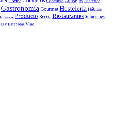
Cocineros
hef
Consejos
Cocina
Concurso
Dietética
Gastronomía
Hostelería
Gourmet
Hábitos
Producto
Restaurantes
io
Receta
Soluciones
Pescados
Vino
jes y Escapadas