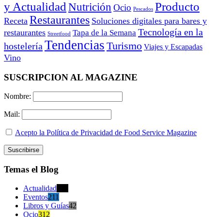
y Actualidad
Producto
Nutrición
Ocio
Pescados
Restaurantes
Receta
Soluciones digitales para bares y
Tecnología en la
restaurantes
Tapa de la Semana
Streetfood
Tendencias
Turismo
hostelería
Viajes y Escapadas
Vino
SUSCRIPCION AL MAGAZINE
Nombre:
Mail:
Acepto la Política de Privacidad de Food Service Magazine
Temas el Blog
Actualidad
470
Eventos
211
Libros y Guías
42
Ocio
312