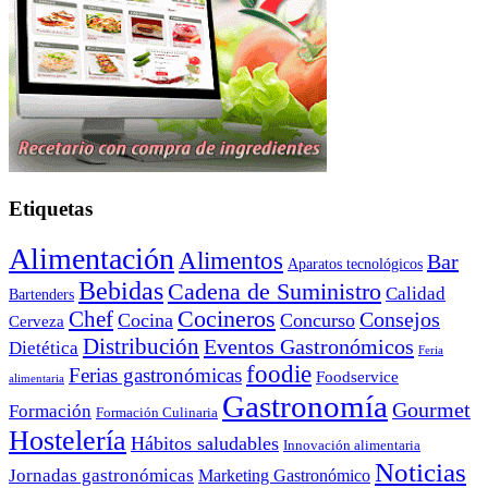
Etiquetas
Alimentación
Alimentos
Bar
Aparatos tecnológicos
Bebidas
Cadena de Suministro
Calidad
Bartenders
Cocineros
Chef
Consejos
Cocina
Concurso
Cerveza
Distribución
Eventos Gastronómicos
Dietética
Feria
foodie
Ferias gastronómicas
Foodservice
alimentaria
Gastronomía
Gourmet
Formación
Formación Culinaria
Hostelería
Hábitos saludables
Innovación alimentaria
Noticias
Jornadas gastronómicas
Marketing Gastronómico