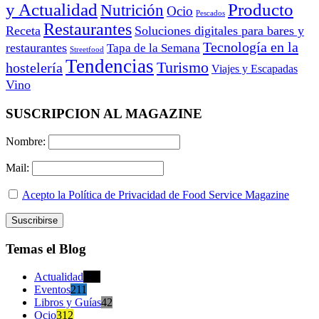
y Actualidad
Producto
Nutrición
Ocio
Pescados
Restaurantes
Receta
Soluciones digitales para bares y
Tecnología en la
restaurantes
Tapa de la Semana
Streetfood
Tendencias
Turismo
hostelería
Viajes y Escapadas
Vino
SUSCRIPCION AL MAGAZINE
Nombre:
Mail:
Acepto la Política de Privacidad de Food Service Magazine
Temas el Blog
Actualidad
470
Eventos
211
Libros y Guías
42
Ocio
312