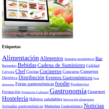
Etiquetas
Alimentación
Alimentos
Bar
Aparatos tecnológicos
Bebidas
Cadena de Suministro
Calidad
Bartenders
Cocineros
Chef
Consejos
Cocina
Concurso
Cerveza
Distribución
Eventos Gastronómicos
Dietética
Feria
foodie
Ferias gastronómicas
Foodservice
alimentaria
Gastronomía
Gourmet
Formación
Formación Culinaria
Hostelería
Hábitos saludables
Innovación alimentaria
Noticias
Jornadas gastronómicas
Marketing Gastronómico