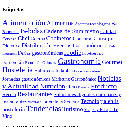
Etiquetas
Alimentación
Alimentos
Bar
Aparatos tecnológicos
Bebidas
Cadena de Suministro
Calidad
Bartenders
Cocineros
Chef
Consejos
Cocina
Concurso
Cerveza
Distribución
Eventos Gastronómicos
Dietética
Feria
foodie
Ferias gastronómicas
Foodservice
alimentaria
Gastronomía
Gourmet
Formación
Formación Culinaria
Hostelería
Hábitos saludables
Innovación alimentaria
Noticias
Jornadas gastronómicas
Marketing Gastronómico
y Actualidad
Producto
Nutrición
Ocio
Pescados
Restaurantes
Receta
Soluciones digitales para bares y
Tecnología en la
restaurantes
Tapa de la Semana
Streetfood
Tendencias
Turismo
hostelería
Viajes y Escapadas
Vino