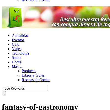
Recetas de Cocina
Actualidad
Eventos
Ocio
Viajes
Tecnología
Salud
Chefs
Más…
Producto
Libros y Guías
Recetas de Cocina
fantasy-of-gastronomy