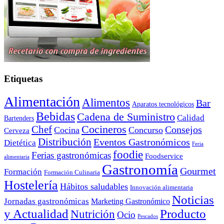
Etiquetas
Alimentación
Alimentos
Bar
Aparatos tecnológicos
Bebidas
Cadena de Suministro
Calidad
Bartenders
Cocineros
Chef
Consejos
Cocina
Concurso
Cerveza
Distribución
Eventos Gastronómicos
Dietética
Feria
foodie
Ferias gastronómicas
Foodservice
alimentaria
Gastronomía
Gourmet
Formación
Formación Culinaria
Hostelería
Hábitos saludables
Innovación alimentaria
Noticias
Jornadas gastronómicas
Marketing Gastronómico
y Actualidad
Producto
Nutrición
Ocio
Pescados