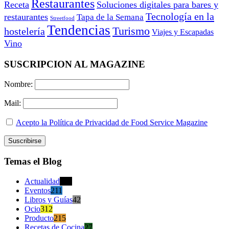
Restaurantes
Receta
Soluciones digitales para bares y
Tecnología en la
restaurantes
Tapa de la Semana
Streetfood
Tendencias
Turismo
hostelería
Viajes y Escapadas
Vino
SUSCRIPCION AL MAGAZINE
Nombre:
Mail:
Acepto la Política de Privacidad de Food Service Magazine
Temas el Blog
Actualidad
470
Eventos
211
Libros y Guías
42
Ocio
312
Producto
215
Recetas de Cocina
27