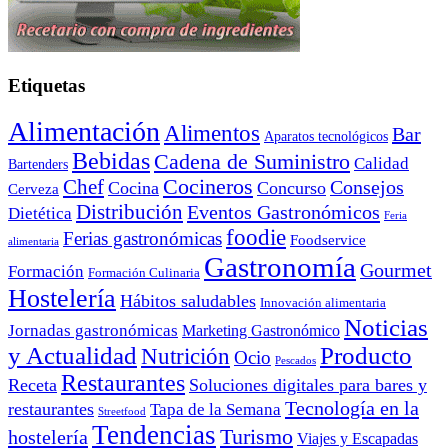
Etiquetas
Alimentación
Alimentos
Bar
Aparatos tecnológicos
Bebidas
Cadena de Suministro
Calidad
Bartenders
Cocineros
Chef
Consejos
Cocina
Concurso
Cerveza
Distribución
Eventos Gastronómicos
Dietética
Feria
foodie
Ferias gastronómicas
Foodservice
alimentaria
Gastronomía
Gourmet
Formación
Formación Culinaria
Hostelería
Hábitos saludables
Innovación alimentaria
Noticias
Jornadas gastronómicas
Marketing Gastronómico
y Actualidad
Producto
Nutrición
Ocio
Pescados
Restaurantes
Receta
Soluciones digitales para bares y
Tecnología en la
restaurantes
Tapa de la Semana
Streetfood
Tendencias
Turismo
hostelería
Viajes y Escapadas