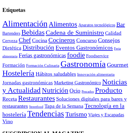
Etiquetas
Alimentación
Alimentos
Bar
Aparatos tecnológicos
Bebidas
Cadena de Suministro
Calidad
Bartenders
Cocineros
Chef
Consejos
Cocina
Concurso
Cerveza
Distribución
Eventos Gastronómicos
Dietética
Feria
foodie
Ferias gastronómicas
Foodservice
alimentaria
Gastronomía
Gourmet
Formación
Formación Culinaria
Hostelería
Hábitos saludables
Innovación alimentaria
Noticias
Jornadas gastronómicas
Marketing Gastronómico
y Actualidad
Producto
Nutrición
Ocio
Pescados
Restaurantes
Receta
Soluciones digitales para bares y
Tecnología en la
restaurantes
Tapa de la Semana
Streetfood
Tendencias
Turismo
hostelería
Viajes y Escapadas
Vino