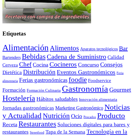
Etiquetas
Alimentación
Alimentos
Bar
Aparatos tecnológicos
Bebidas
Cadena de Suministro
Calidad
Bartenders
Cocineros
Chef
Consejos
Cocina
Concurso
Cerveza
Distribución
Eventos Gastronómicos
Dietética
Feria
foodie
Ferias gastronómicas
Foodservice
alimentaria
Gastronomía
Gourmet
Formación
Formación Culinaria
Hostelería
Hábitos saludables
Innovación alimentaria
Noticias
Jornadas gastronómicas
Marketing Gastronómico
y Actualidad
Producto
Nutrición
Ocio
Pescados
Restaurantes
Receta
Soluciones digitales para bares y
Tecnología en la
restaurantes
Tapa de la Semana
Streetfood