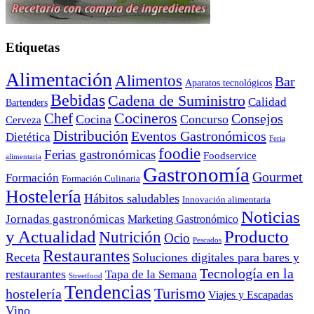
Etiquetas
Alimentación
Alimentos
Bar
Aparatos tecnológicos
Bebidas
Cadena de Suministro
Calidad
Bartenders
Cocineros
Chef
Consejos
Cocina
Concurso
Cerveza
Distribución
Eventos Gastronómicos
Dietética
Feria
foodie
Ferias gastronómicas
Foodservice
alimentaria
Gastronomía
Gourmet
Formación
Formación Culinaria
Hostelería
Hábitos saludables
Innovación alimentaria
Noticias
Jornadas gastronómicas
Marketing Gastronómico
y Actualidad
Producto
Nutrición
Ocio
Pescados
Restaurantes
Receta
Soluciones digitales para bares y
Tecnología en la
restaurantes
Tapa de la Semana
Streetfood
Tendencias
Turismo
hostelería
Viajes y Escapadas
Vino