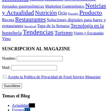
Noticias
Jornadas gastronómicas
Marketing Gastronómico
y Actualidad
Producto
Nutrición
Ocio
Pescados
Restaurantes
Receta
Soluciones digitales para bares y
Tecnología en la
restaurantes
Tapa de la Semana
Streetfood
Tendencias
Turismo
hostelería
Viajes y Escapadas
Vino
SUSCRIPCION AL MAGAZINE
Nombre:
Mail:
Acepto la Política de Privacidad de Food Service Magazine
Temas el Blog
Actualidad
470
Eventos
211