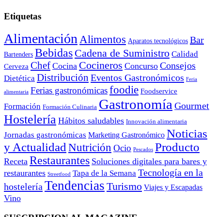
Etiquetas
Alimentación
Alimentos
Bar
Aparatos tecnológicos
Bebidas
Cadena de Suministro
Calidad
Bartenders
Cocineros
Chef
Consejos
Cocina
Concurso
Cerveza
Distribución
Eventos Gastronómicos
Dietética
Feria
foodie
Ferias gastronómicas
Foodservice
alimentaria
Gastronomía
Gourmet
Formación
Formación Culinaria
Hostelería
Hábitos saludables
Innovación alimentaria
Noticias
Jornadas gastronómicas
Marketing Gastronómico
y Actualidad
Producto
Nutrición
Ocio
Pescados
Restaurantes
Receta
Soluciones digitales para bares y
Tecnología en la
restaurantes
Tapa de la Semana
Streetfood
Tendencias
Turismo
hostelería
Viajes y Escapadas
Vino