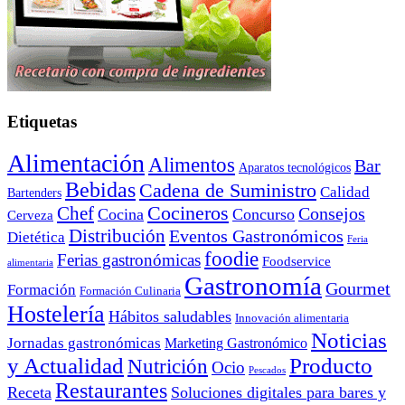
Etiquetas
Alimentación
Alimentos
Bar
Aparatos tecnológicos
Bebidas
Cadena de Suministro
Calidad
Bartenders
Cocineros
Chef
Consejos
Cocina
Concurso
Cerveza
Distribución
Eventos Gastronómicos
Dietética
Feria
foodie
Ferias gastronómicas
Foodservice
alimentaria
Gastronomía
Gourmet
Formación
Formación Culinaria
Hostelería
Hábitos saludables
Innovación alimentaria
Noticias
Jornadas gastronómicas
Marketing Gastronómico
y Actualidad
Producto
Nutrición
Ocio
Pescados
Restaurantes
Receta
Soluciones digitales para bares y