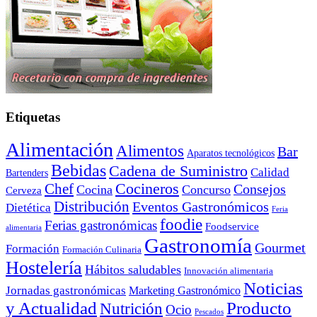
Etiquetas
Alimentación
Alimentos
Bar
Aparatos tecnológicos
Bebidas
Cadena de Suministro
Calidad
Bartenders
Cocineros
Chef
Consejos
Cocina
Concurso
Cerveza
Distribución
Eventos Gastronómicos
Dietética
Feria
foodie
Ferias gastronómicas
Foodservice
alimentaria
Gastronomía
Gourmet
Formación
Formación Culinaria
Hostelería
Hábitos saludables
Innovación alimentaria
Noticias
Jornadas gastronómicas
Marketing Gastronómico
y Actualidad
Producto
Nutrición
Ocio
Pescados