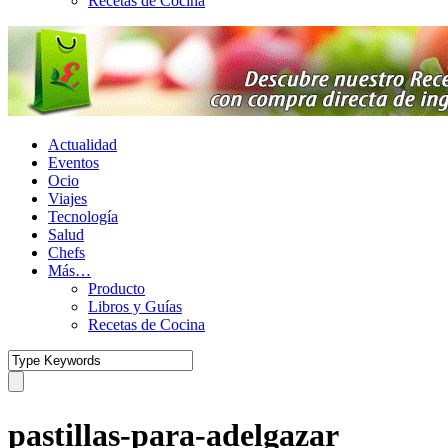
Recetas de Cocina
Actualidad
Eventos
Ocio
Viajes
Tecnología
Salud
Chefs
Más…
Producto
Libros y Guías
Recetas de Cocina
pastillas-para-adelgazar