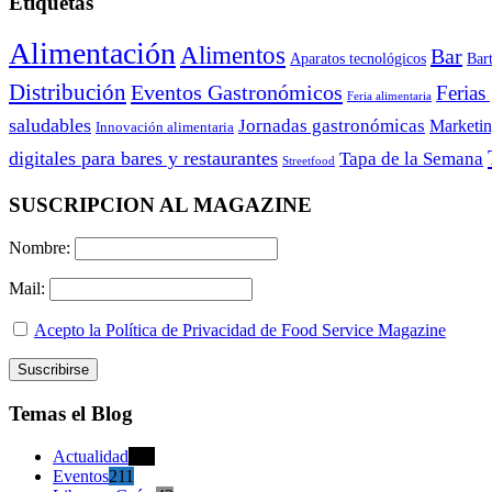
Etiquetas
Alimentación
Alimentos
Bar
Aparatos tecnológicos
Bar
Distribución
Eventos Gastronómicos
Ferias
Feria alimentaria
saludables
Jornadas gastronómicas
Marketi
Innovación alimentaria
digitales para bares y restaurantes
Tapa de la Semana
Streetfood
SUSCRIPCION AL MAGAZINE
Nombre:
Mail:
Acepto la Política de Privacidad de Food Service Magazine
Temas el Blog
Actualidad
470
Eventos
211