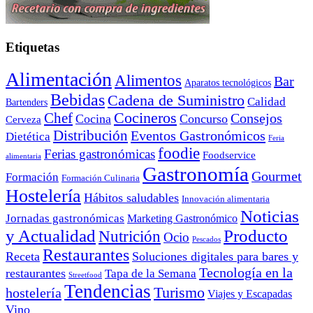
Etiquetas
Alimentación
Alimentos
Bar
Aparatos tecnológicos
Bebidas
Cadena de Suministro
Calidad
Bartenders
Cocineros
Chef
Consejos
Cocina
Concurso
Cerveza
Distribución
Eventos Gastronómicos
Dietética
Feria
foodie
Ferias gastronómicas
Foodservice
alimentaria
Gastronomía
Gourmet
Formación
Formación Culinaria
Hostelería
Hábitos saludables
Innovación alimentaria
Noticias
Jornadas gastronómicas
Marketing Gastronómico
y Actualidad
Producto
Nutrición
Ocio
Pescados
Restaurantes
Receta
Soluciones digitales para bares y
Tecnología en la
restaurantes
Tapa de la Semana
Streetfood
Tendencias
Turismo
hostelería
Viajes y Escapadas
Vino