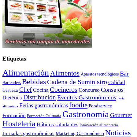
Etiquetas
Alimentación
Alimentos
Bar
Aparatos tecnológicos
Bebidas
Cadena de Suministro
Calidad
Bartenders
Cocineros
Chef
Consejos
Cocina
Concurso
Cerveza
Distribución
Eventos Gastronómicos
Dietética
Feria
foodie
Ferias gastronómicas
Foodservice
alimentaria
Gastronomía
Gourmet
Formación
Formación Culinaria
Hostelería
Hábitos saludables
Innovación alimentaria
Noticias
Jornadas gastronómicas
Marketing Gastronómico