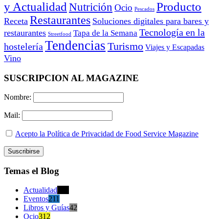
y Actualidad
Producto
Nutrición
Ocio
Pescados
Restaurantes
Receta
Soluciones digitales para bares y
Tecnología en la
restaurantes
Tapa de la Semana
Streetfood
Tendencias
Turismo
hostelería
Viajes y Escapadas
Vino
SUSCRIPCION AL MAGAZINE
Nombre:
Mail:
Acepto la Política de Privacidad de Food Service Magazine
Temas el Blog
Actualidad
470
Eventos
211
Libros y Guías
42
Ocio
312