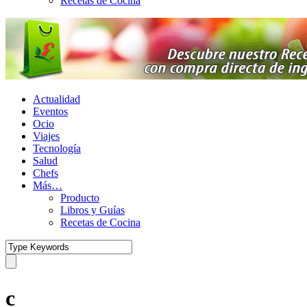
Recetas de Cocina
Actualidad
Eventos
Ocio
Viajes
Tecnología
Salud
Chefs
Más…
Producto
Libros y Guías
Recetas de Cocina
c