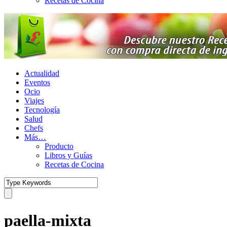
Recetas de Cocina
Actualidad
Eventos
Ocio
Viajes
Tecnología
Salud
Chefs
Más…
Producto
Libros y Guías
Recetas de Cocina
paella-mixta