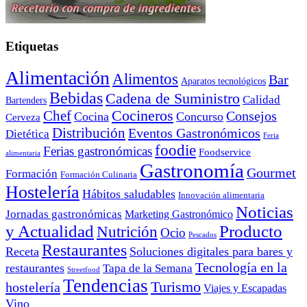
Etiquetas
Alimentación
Alimentos
Bar
Aparatos tecnológicos
Bebidas
Cadena de Suministro
Calidad
Bartenders
Cocineros
Chef
Consejos
Cocina
Concurso
Cerveza
Distribución
Eventos Gastronómicos
Dietética
Feria
foodie
Ferias gastronómicas
Foodservice
alimentaria
Gastronomía
Gourmet
Formación
Formación Culinaria
Hostelería
Hábitos saludables
Innovación alimentaria
Noticias
Jornadas gastronómicas
Marketing Gastronómico
y Actualidad
Producto
Nutrición
Ocio
Pescados
Restaurantes
Receta
Soluciones digitales para bares y
Tecnología en la
restaurantes
Tapa de la Semana
Streetfood
Tendencias
Turismo
hostelería
Viajes y Escapadas
Vino