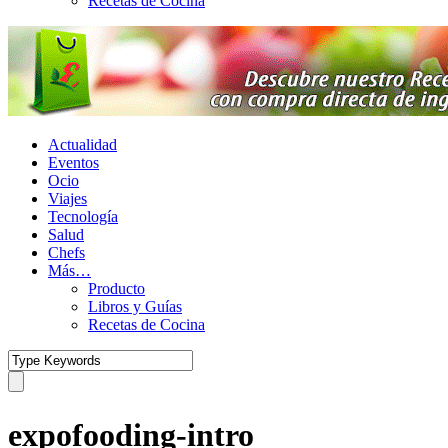
Recetas de Cocina
Actualidad
Eventos
Ocio
Viajes
Tecnología
Salud
Chefs
Más…
Producto
Libros y Guías
Recetas de Cocina
expofooding-intro