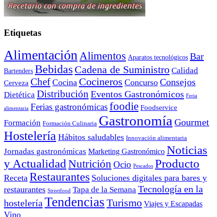
Etiquetas
Alimentación
Alimentos
Bar
Aparatos tecnológicos
Bebidas
Cadena de Suministro
Calidad
Bartenders
Cocineros
Chef
Consejos
Cocina
Concurso
Cerveza
Distribución
Eventos Gastronómicos
Dietética
Feria
foodie
Ferias gastronómicas
Foodservice
alimentaria
Gastronomía
Gourmet
Formación
Formación Culinaria
Hostelería
Hábitos saludables
Innovación alimentaria
Noticias
Jornadas gastronómicas
Marketing Gastronómico
y Actualidad
Producto
Nutrición
Ocio
Pescados
Restaurantes
Receta
Soluciones digitales para bares y
Tecnología en la
restaurantes
Tapa de la Semana
Streetfood
Tendencias
Turismo
hostelería
Viajes y Escapadas
Vino