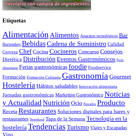
Etiquetas
Alimentación
Alimentos
Bar
Aparatos tecnológicos
Bebidas
Cadena de Suministro
Calidad
Bartenders
Cocineros
Chef
Consejos
Cocina
Concurso
Cerveza
Distribución
Eventos Gastronómicos
Dietética
Feria
foodie
Ferias gastronómicas
Foodservice
alimentaria
Gastronomía
Gourmet
Formación
Formación Culinaria
Hostelería
Hábitos saludables
Innovación alimentaria
Noticias
Jornadas gastronómicas
Marketing Gastronómico
y Actualidad
Producto
Nutrición
Ocio
Pescados
Restaurantes
Receta
Soluciones digitales para bares y
Tecnología en la
restaurantes
Tapa de la Semana
Streetfood
Tendencias
Turismo
hostelería
Viajes y Escapadas
Vino