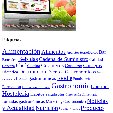
Etiquetas
Alimentación
Alimentos
Bar
Aparatos tecnológicos
Bebidas
Cadena de Suministro
Calidad
Bartenders
Cocineros
Chef
Consejos
Cocina
Concurso
Cerveza
Distribución
Eventos Gastronómicos
Dietética
Feria
foodie
Ferias gastronómicas
Foodservice
alimentaria
Gastronomía
Gourmet
Formación
Formación Culinaria
Hostelería
Hábitos saludables
Innovación alimentaria
Noticias
Jornadas gastronómicas
Marketing Gastronómico
y Actualidad
Producto
Nutrición
Ocio
Pescados