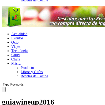
Recetas de Cocina
Actualidad
Eventos
Ocio
Viajes
Tecnología
Salud
Chefs
Más…
Producto
Libros y Guías
Recetas de Cocina
guiawineup2016