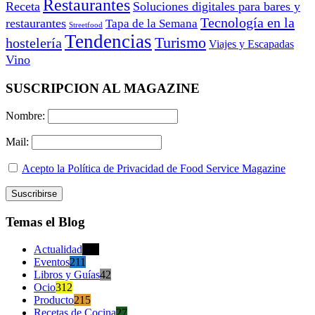
Restaurantes
Receta
Soluciones digitales para bares y
Tecnología en la
restaurantes
Tapa de la Semana
Streetfood
Tendencias
Turismo
hostelería
Viajes y Escapadas
Vino
SUSCRIPCION AL MAGAZINE
Nombre:
Mail:
Acepto la Política de Privacidad de Food Service Magazine
Temas el Blog
Actualidad
470
Eventos
211
Libros y Guías
42
Ocio
312
Producto
215
Recetas de Cocina
27