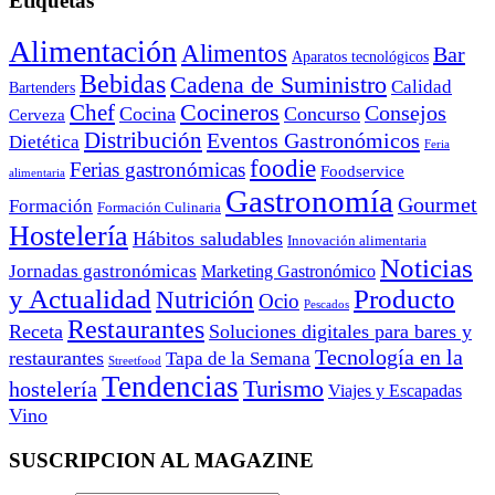
Etiquetas
Alimentación
Alimentos
Bar
Aparatos tecnológicos
Bebidas
Cadena de Suministro
Calidad
Bartenders
Cocineros
Chef
Consejos
Cocina
Concurso
Cerveza
Distribución
Eventos Gastronómicos
Dietética
Feria
foodie
Ferias gastronómicas
Foodservice
alimentaria
Gastronomía
Gourmet
Formación
Formación Culinaria
Hostelería
Hábitos saludables
Innovación alimentaria
Noticias
Jornadas gastronómicas
Marketing Gastronómico
y Actualidad
Producto
Nutrición
Ocio
Pescados
Restaurantes
Receta
Soluciones digitales para bares y
Tecnología en la
restaurantes
Tapa de la Semana
Streetfood
Tendencias
Turismo
hostelería
Viajes y Escapadas
Vino
SUSCRIPCION AL MAGAZINE