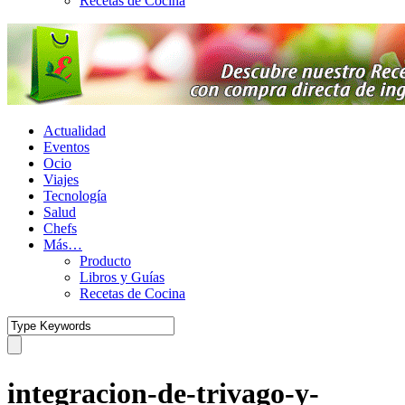
Recetas de Cocina
Actualidad
Eventos
Ocio
Viajes
Tecnología
Salud
Chefs
Más…
Producto
Libros y Guías
Recetas de Cocina
integracion-de-trivago-y-