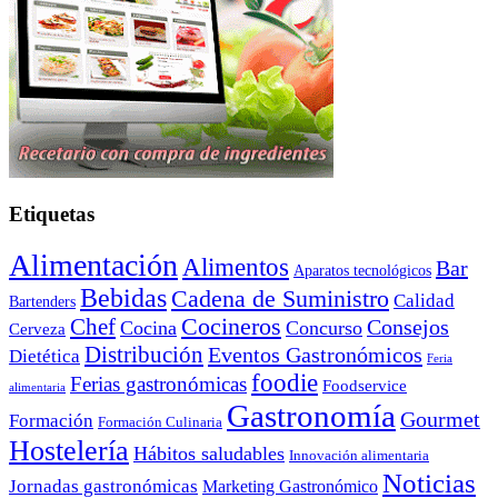
Etiquetas
Alimentación
Alimentos
Bar
Aparatos tecnológicos
Bebidas
Cadena de Suministro
Calidad
Bartenders
Cocineros
Chef
Consejos
Cocina
Concurso
Cerveza
Distribución
Eventos Gastronómicos
Dietética
Feria
foodie
Ferias gastronómicas
Foodservice
alimentaria
Gastronomía
Gourmet
Formación
Formación Culinaria
Hostelería
Hábitos saludables
Innovación alimentaria
Noticias
Jornadas gastronómicas
Marketing Gastronómico