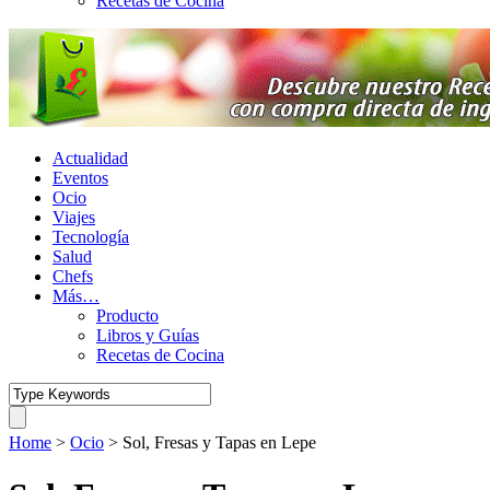
Recetas de Cocina
Actualidad
Eventos
Ocio
Viajes
Tecnología
Salud
Chefs
Más…
Producto
Libros y Guías
Recetas de Cocina
Home
>
Ocio
>
Sol, Fresas y Tapas en Lepe