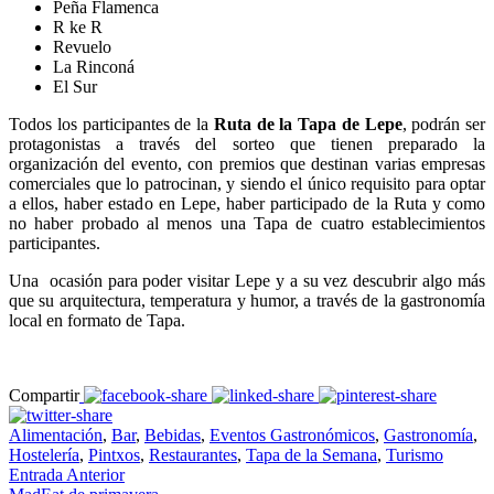
Peña Flamenca
R ke R
Revuelo
La Rinconá
El Sur
Todos los participantes de la
Ruta de la Tapa de Lepe
, podrán ser
protagonistas a través del sorteo que tienen preparado la
organización del evento, con premios que destinan varias empresas
comerciales que lo patrocinan, y siendo el único requisito para optar
a ellos, haber estado en Lepe, haber participado de la Ruta y como
no haber probado al menos una Tapa de cuatro establecimientos
participantes.
Una ocasión para poder visitar Lepe y a su vez descubrir algo más
que su arquitectura, temperatura y humor, a través de la gastronomía
local en formato de Tapa.
Compartir
Alimentación
,
Bar
,
Bebidas
,
Eventos Gastronómicos
,
Gastronomía
,
Hostelería
,
Pintxos
,
Restaurantes
,
Tapa de la Semana
,
Turismo
Entrada Anterior