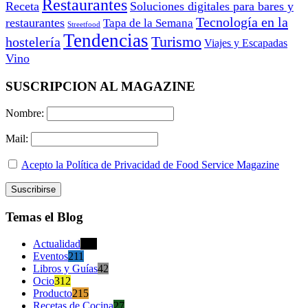
Restaurantes
Receta
Soluciones digitales para bares y
Tecnología en la
restaurantes
Tapa de la Semana
Streetfood
Tendencias
Turismo
hostelería
Viajes y Escapadas
Vino
SUSCRIPCION AL MAGAZINE
Nombre:
Mail:
Acepto la Política de Privacidad de Food Service Magazine
Temas el Blog
Actualidad
470
Eventos
211
Libros y Guías
42
Ocio
312
Producto
215
Recetas de Cocina
27