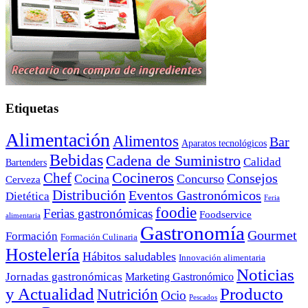
Etiquetas
Alimentación
Alimentos
Bar
Aparatos tecnológicos
Bebidas
Cadena de Suministro
Calidad
Bartenders
Cocineros
Chef
Consejos
Cocina
Concurso
Cerveza
Distribución
Eventos Gastronómicos
Dietética
Feria
foodie
Ferias gastronómicas
Foodservice
alimentaria
Gastronomía
Gourmet
Formación
Formación Culinaria
Hostelería
Hábitos saludables
Innovación alimentaria
Noticias
Jornadas gastronómicas
Marketing Gastronómico
y Actualidad
Producto
Nutrición
Ocio
Pescados