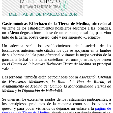
Gastronómicas El lechazo de la Tierra de Medina,
ofrecerán al
visitante de los establecimientos hosteleros adscritos a las jornadas,
un «Menú degustación» a base de un entrante, ensalada, pan, vino
tinto de la tierra, postre casero, café y por supuesto
«Lechazo».
Un adecena serán los establecimientos de hostelería de las
localidades anteriormente citadas los que se apoyarán en la lumbre
de sus hornos de lela para ofrecer al visitante la mejor versión de la
ganadería lechal de la tierra castellana, en unas jornadas que tienen
en el
Centro de Iniciativas Turísticas Tierra de Medina
su principal
valedor.
Las jornadas, también están patrocinadas por la
Asociación Gremial
de Hosteleros Medinenses, la Ruta del Vino de Rueda, el
Ayuntamiento de Medina del Campo, la Mancomunidad Tierras de
Medina y la Diputación de Vallado
lid.
Se unen así los excelentes asados de los restaurantes participantes, a
los prestigiosos productos de la comarca como son los vinos y
queso, y para poder visitarlos os dejamos un enlace a la
pagina de
facebook de Tierra de Medin
a, donde podréis ver donde degustarlos.