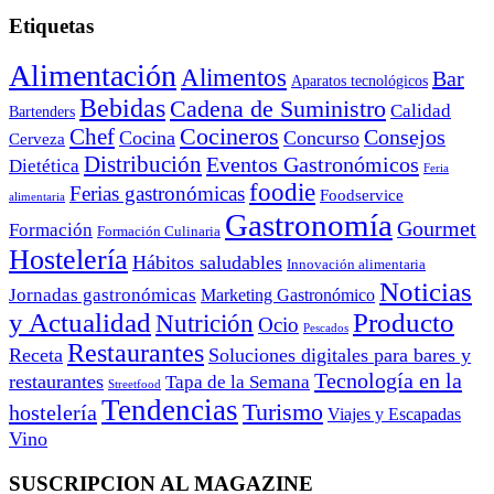
Etiquetas
Alimentación
Alimentos
Bar
Aparatos tecnológicos
Bebidas
Cadena de Suministro
Calidad
Bartenders
Cocineros
Chef
Consejos
Cocina
Concurso
Cerveza
Distribución
Eventos Gastronómicos
Dietética
Feria
foodie
Ferias gastronómicas
Foodservice
alimentaria
Gastronomía
Gourmet
Formación
Formación Culinaria
Hostelería
Hábitos saludables
Innovación alimentaria
Noticias
Jornadas gastronómicas
Marketing Gastronómico
y Actualidad
Producto
Nutrición
Ocio
Pescados
Restaurantes
Receta
Soluciones digitales para bares y
Tecnología en la
restaurantes
Tapa de la Semana
Streetfood
Tendencias
Turismo
hostelería
Viajes y Escapadas
Vino
SUSCRIPCION AL MAGAZINE