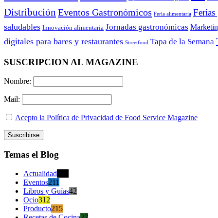
Distribución
Eventos Gastronómicos
Ferias
Feria alimentaria
saludables
Jornadas gastronómicas
Marketi
Innovación alimentaria
digitales para bares y restaurantes
Tapa de la Semana
Streetfood
SUSCRIPCION AL MAGAZINE
Nombre:
Mail:
Acepto la Política de Privacidad de Food Service Magazine
Temas el Blog
Actualidad
470
Eventos
211
Libros y Guías
42
Ocio
312
Producto
215
Recetas de Cocina
27