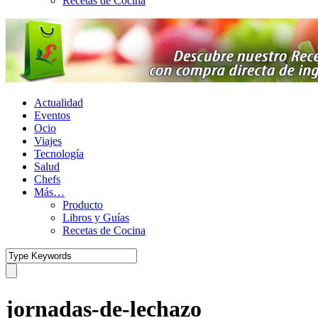
Recetas de Cocina
Actualidad
Eventos
Ocio
Viajes
Tecnología
Salud
Chefs
Más…
Producto
Libros y Guías
Recetas de Cocina
jornadas-de-lechazo