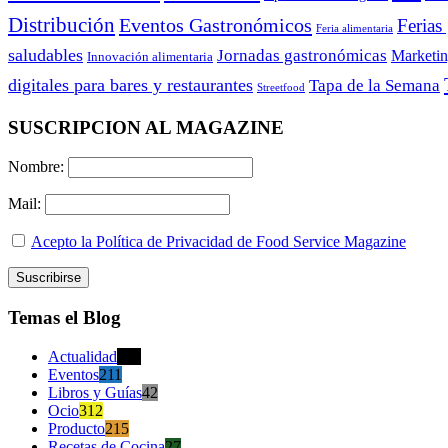
Distribución
Eventos Gastronómicos
Ferias
Feria alimentaria
saludables
Jornadas gastronómicas
Marketi
Innovación alimentaria
digitales para bares y restaurantes
Tapa de la Semana
Streetfood
SUSCRIPCION AL MAGAZINE
Nombre:
Mail:
Acepto la Política de Privacidad de Food Service Magazine
Temas el Blog
Actualidad
470
Eventos
211
Libros y Guías
42
Ocio
312
Producto
215
Recetas de Cocina
27