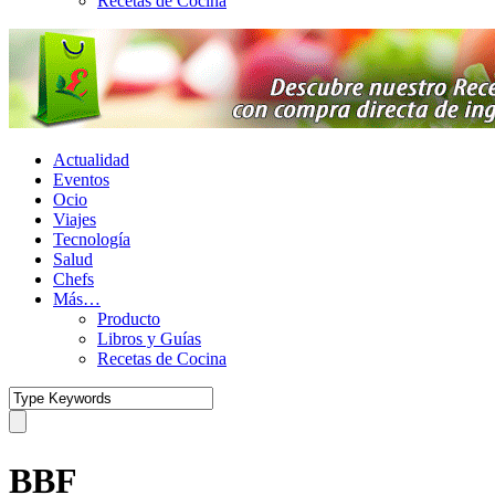
Recetas de Cocina
Actualidad
Eventos
Ocio
Viajes
Tecnología
Salud
Chefs
Más…
Producto
Libros y Guías
Recetas de Cocina
BBF