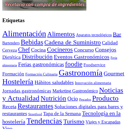
Etiquetas
Alimentación
Alimentos
Bar
Aparatos tecnológicos
Bebidas
Cadena de Suministro
Calidad
Bartenders
Cocineros
Chef
Consejos
Cocina
Concurso
Cerveza
Distribución
Eventos Gastronómicos
Dietética
Feria
foodie
Ferias gastronómicas
Foodservice
alimentaria
Gastronomía
Gourmet
Formación
Formación Culinaria
Hostelería
Hábitos saludables
Innovación alimentaria
Noticias
Jornadas gastronómicas
Marketing Gastronómico
y Actualidad
Producto
Nutrición
Ocio
Pescados
Restaurantes
Receta
Soluciones digitales para bares y
Tecnología en la
restaurantes
Tapa de la Semana
Streetfood
Tendencias
Turismo
hostelería
Viajes y Escapadas
Vino