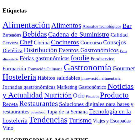
Etiquetas
Alimentación
Alimentos
Bar
Aparatos tecnológicos
Bebidas
Cadena de Suministro
Calidad
Bartenders
Cocineros
Chef
Consejos
Cocina
Concurso
Cerveza
Distribución
Eventos Gastronómicos
Dietética
Feria
foodie
Ferias gastronómicas
Foodservice
alimentaria
Gastronomía
Gourmet
Formación
Formación Culinaria
Hostelería
Hábitos saludables
Innovación alimentaria
Noticias
Jornadas gastronómicas
Marketing Gastronómico
y Actualidad
Producto
Nutrición
Ocio
Pescados
Restaurantes
Receta
Soluciones digitales para bares y
Tecnología en la
restaurantes
Tapa de la Semana
Streetfood
Tendencias
Turismo
hostelería
Viajes y Escapadas
Vino