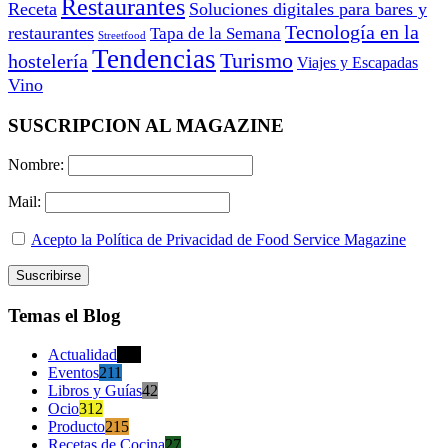
Restaurantes
Receta
Soluciones digitales para bares y
Tecnología en la
restaurantes
Tapa de la Semana
Streetfood
Tendencias
Turismo
hostelería
Viajes y Escapadas
Vino
SUSCRIPCION AL MAGAZINE
Nombre:
Mail:
Acepto la Política de Privacidad de Food Service Magazine
Temas el Blog
Actualidad
470
Eventos
211
Libros y Guías
42
Ocio
312
Producto
215
Recetas de Cocina
27