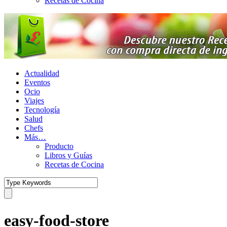
Recetas de Cocina
Actualidad
Eventos
Ocio
Viajes
Tecnología
Salud
Chefs
Más…
Producto
Libros y Guías
Recetas de Cocina
easy-food-store