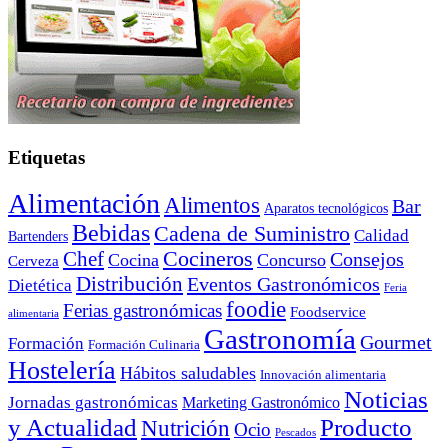
Etiquetas
Alimentación
Alimentos
Bar
Aparatos tecnológicos
Bebidas
Cadena de Suministro
Calidad
Bartenders
Cocineros
Chef
Consejos
Cocina
Concurso
Cerveza
Distribución
Eventos Gastronómicos
Dietética
Feria
foodie
Ferias gastronómicas
Foodservice
alimentaria
Gastronomía
Gourmet
Formación
Formación Culinaria
Hostelería
Hábitos saludables
Innovación alimentaria
Noticias
Jornadas gastronómicas
Marketing Gastronómico
y Actualidad
Producto
Nutrición
Ocio
Pescados