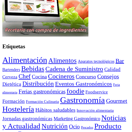
Etiquetas
Alimentación
Alimentos
Bar
Aparatos tecnológicos
Bebidas
Cadena de Suministro
Calidad
Bartenders
Cocineros
Chef
Consejos
Cocina
Concurso
Cerveza
Distribución
Eventos Gastronómicos
Dietética
Feria
foodie
Ferias gastronómicas
Foodservice
alimentaria
Gastronomía
Gourmet
Formación
Formación Culinaria
Hostelería
Hábitos saludables
Innovación alimentaria
Noticias
Jornadas gastronómicas
Marketing Gastronómico
y Actualidad
Producto
Nutrición
Ocio
Pescados