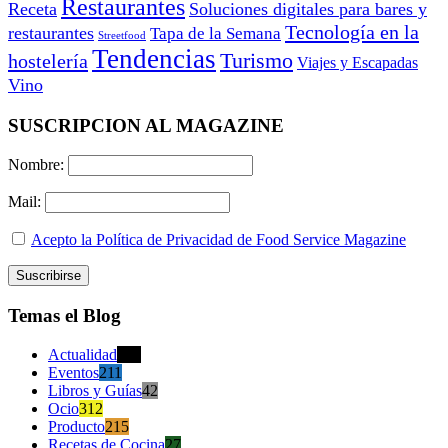
Restaurantes
Receta
Soluciones digitales para bares y
Tecnología en la
restaurantes
Tapa de la Semana
Streetfood
Tendencias
Turismo
hostelería
Viajes y Escapadas
Vino
SUSCRIPCION AL MAGAZINE
Nombre:
Mail:
Acepto la Política de Privacidad de Food Service Magazine
Temas el Blog
Actualidad
470
Eventos
211
Libros y Guías
42
Ocio
312
Producto
215
Recetas de Cocina
27