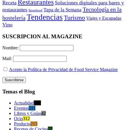
Restaurantes
Receta
Soluciones digitales para bares y
Tecnología en la
restaurantes
Tapa de la Semana
Streetfood
Tendencias
Turismo
hostelería
Viajes y Escapadas
Vino
SUSCRIPCION AL MAGAZINE
Nombre:
Mail:
Acepto la Política de Privacidad de Food Service Magazine
Temas el Blog
Actualidad
470
Eventos
211
Libros y Guías
42
Ocio
312
Producto
215
Recetas de Cocina
27