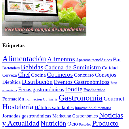
Etiquetas
Alimentación
Alimentos
Bar
Aparatos tecnológicos
Bebidas
Cadena de Suministro
Calidad
Bartenders
Cocineros
Chef
Consejos
Cocina
Concurso
Cerveza
Distribución
Eventos Gastronómicos
Dietética
Feria
foodie
Ferias gastronómicas
Foodservice
alimentaria
Gastronomía
Gourmet
Formación
Formación Culinaria
Hostelería
Hábitos saludables
Innovación alimentaria
Noticias
Jornadas gastronómicas
Marketing Gastronómico
y Actualidad
Producto
Nutrición
Ocio
Pescados