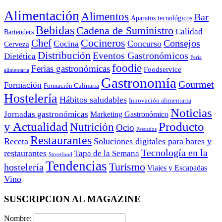
Alimentación
Alimentos
Bar
Aparatos tecnológicos
Bebidas
Cadena de Suministro
Calidad
Bartenders
Cocineros
Chef
Consejos
Cocina
Concurso
Cerveza
Distribución
Eventos Gastronómicos
Dietética
Feria
foodie
Ferias gastronómicas
Foodservice
alimentaria
Gastronomía
Gourmet
Formación
Formación Culinaria
Hostelería
Hábitos saludables
Innovación alimentaria
Noticias
Jornadas gastronómicas
Marketing Gastronómico
y Actualidad
Producto
Nutrición
Ocio
Pescados
Restaurantes
Receta
Soluciones digitales para bares y
Tecnología en la
restaurantes
Tapa de la Semana
Streetfood
Tendencias
Turismo
hostelería
Viajes y Escapadas
Vino
SUSCRIPCION AL MAGAZINE
Nombre: