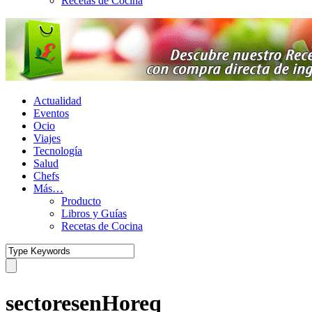
Recetas de Cocina
Actualidad
Eventos
Ocio
Viajes
Tecnología
Salud
Chefs
Más…
Producto
Libros y Guías
Recetas de Cocina
sectoresenHoreq