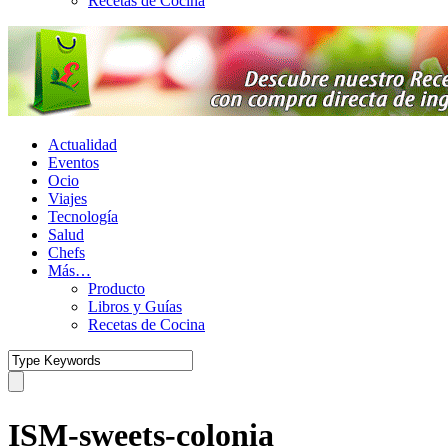
Recetas de Cocina
Actualidad
Eventos
Ocio
Viajes
Tecnología
Salud
Chefs
Más…
Producto
Libros y Guías
Recetas de Cocina
ISM-sweets-colonia