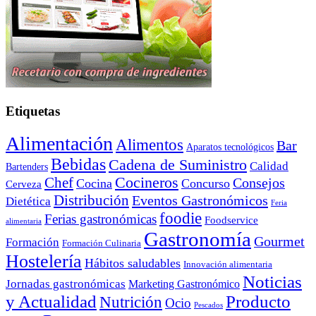
Etiquetas
Alimentación
Alimentos
Bar
Aparatos tecnológicos
Bebidas
Cadena de Suministro
Calidad
Bartenders
Cocineros
Chef
Consejos
Cocina
Concurso
Cerveza
Distribución
Eventos Gastronómicos
Dietética
Feria
foodie
Ferias gastronómicas
Foodservice
alimentaria
Gastronomía
Gourmet
Formación
Formación Culinaria
Hostelería
Hábitos saludables
Innovación alimentaria
Noticias
Jornadas gastronómicas
Marketing Gastronómico
y Actualidad
Producto
Nutrición
Ocio
Pescados