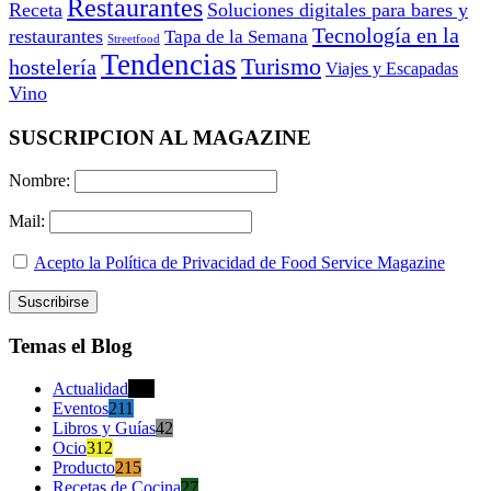
Restaurantes
Receta
Soluciones digitales para bares y
Tecnología en la
restaurantes
Tapa de la Semana
Streetfood
Tendencias
Turismo
hostelería
Viajes y Escapadas
Vino
SUSCRIPCION AL MAGAZINE
Nombre:
Mail:
Acepto la Política de Privacidad de Food Service Magazine
Temas el Blog
Actualidad
470
Eventos
211
Libros y Guías
42
Ocio
312
Producto
215
Recetas de Cocina
27