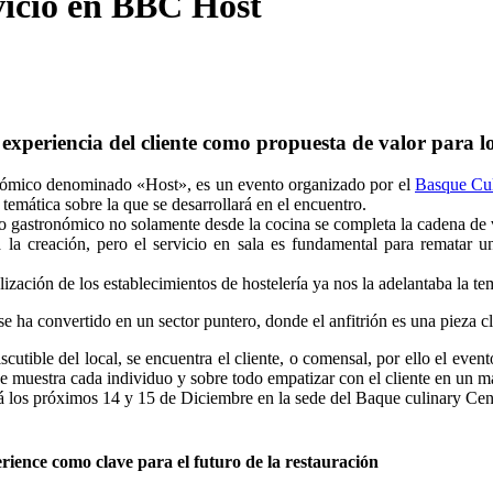
vicio en BBC Host
experiencia del cliente como propuesta de valor para lo
ómico denominado «Host», es un evento organizado por el
Basque Cul
a temática sobre la que se desarrollará en el encuentro.
 gastronómico no solamente desde la cocina se completa la cadena de v
ia la creación, pero el servicio en sala es fundamental para remata
lización de los establecimientos de hostelería ya nos la adelantaba la te
e ha convertido en un sector puntero, donde el anfitrión es una pieza cl
cutible del local, se encuentra el cliente, o comensal, por ello el evento
ue muestra cada individuo y sobre todo empatizar con el cliente en un m
á los próximos 14 y 15 de Diciembre en la sede del Baque culinary Cen
ience como clave para el futuro de la restauración