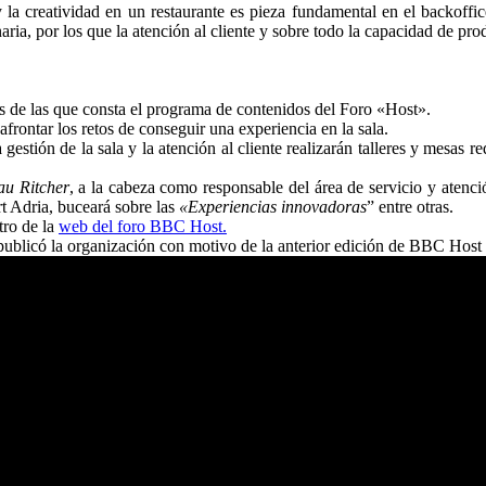
la creatividad en un restaurante es pieza fundamental en el backoffice
naria, por los que la atención al cliente y sobre todo la capacidad de pr
ias de las que consta el programa de contenidos del Foro «Host».
afrontar los retos de conseguir una experiencia en la sala.
estión de la sala y la atención al cliente realizarán talleres y mesas re
au Ritcher
, a la cabeza como responsable del área de servicio y atenc
t Adria, buceará sobre las
«Experiencias innovadoras
” entre otras.
tro de la
web del foro BBC Host.
ublicó la organización con motivo de la anterior edición de BBC Host