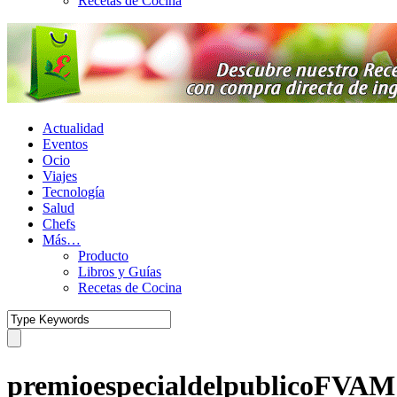
Recetas de Cocina
Actualidad
Eventos
Ocio
Viajes
Tecnología
Salud
Chefs
Más…
Producto
Libros y Guías
Recetas de Cocina
premioespecialdelpublicoFVAM