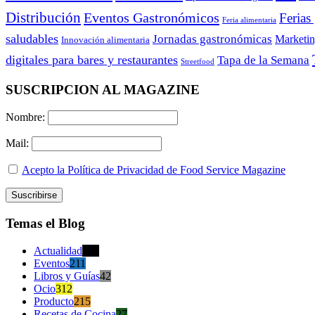
Distribución
Eventos Gastronómicos
Ferias
Feria alimentaria
saludables
Jornadas gastronómicas
Marketi
Innovación alimentaria
digitales para bares y restaurantes
Tapa de la Semana
Streetfood
SUSCRIPCION AL MAGAZINE
Nombre:
Mail:
Acepto la Política de Privacidad de Food Service Magazine
Temas el Blog
Actualidad
470
Eventos
211
Libros y Guías
42
Ocio
312
Producto
215
Recetas de Cocina
27