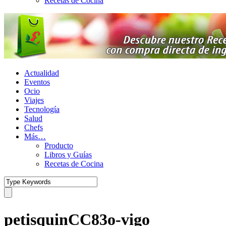
Recetas de Cocina
Actualidad
Eventos
Ocio
Viajes
Tecnología
Salud
Chefs
Más…
Producto
Libros y Guías
Recetas de Cocina
petisquinCC83o-vigo