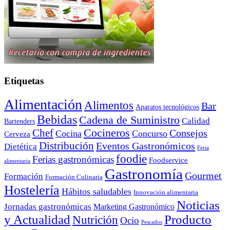
Etiquetas
Alimentación
Alimentos
Bar
Aparatos tecnológicos
Bebidas
Cadena de Suministro
Calidad
Bartenders
Cocineros
Chef
Consejos
Cocina
Concurso
Cerveza
Distribución
Eventos Gastronómicos
Dietética
Feria
foodie
Ferias gastronómicas
Foodservice
alimentaria
Gastronomía
Gourmet
Formación
Formación Culinaria
Hostelería
Hábitos saludables
Innovación alimentaria
Noticias
Jornadas gastronómicas
Marketing Gastronómico
y Actualidad
Producto
Nutrición
Ocio
Pescados