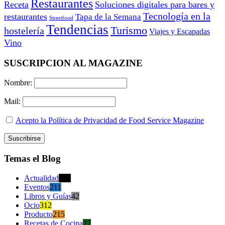
Restaurantes
Receta
Soluciones digitales para bares y
Tecnología en la
restaurantes
Tapa de la Semana
Streetfood
Tendencias
Turismo
hostelería
Viajes y Escapadas
Vino
SUSCRIPCION AL MAGAZINE
Nombre:
Mail:
Acepto la Política de Privacidad de Food Service Magazine
Temas el Blog
Actualidad
470
Eventos
211
Libros y Guías
42
Ocio
312
Producto
215
Recetas de Cocina
27